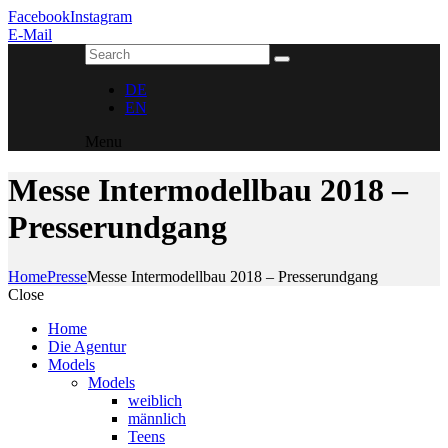
Facebook
Instagram
E-Mail
DE
EN
Menu
Messe Intermodellbau 2018 –
Presserundgang
Home
Presse
Messe Intermodellbau 2018 – Presserundgang
Close
Home
Die Agentur
Models
Models
weiblich
männlich
Teens