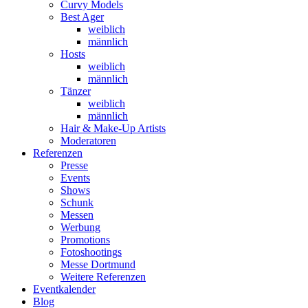
Curvy Models
Best Ager
weiblich
männlich
Hosts
weiblich
männlich
Tänzer
weiblich
männlich
Hair & Make-Up Artists
Moderatoren
Referenzen
Presse
Events
Shows
Schunk
Messen
Werbung
Promotions
Fotoshootings
Messe Dortmund
Weitere Referenzen
Eventkalender
Blog