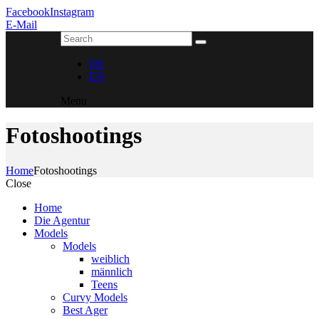
Facebook
Instagram
E-Mail
DE
EN
Menu
Fotoshootings
Home
Fotoshootings
Close
Home
Die Agentur
Models
Models
weiblich
männlich
Teens
Curvy Models
Best Ager