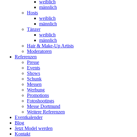
weiblich
männlich
Hosts
weiblich
männlich
Tänzer
weiblich
männlich
Hair & Make-Up Artists
Moderatoren
Referenzen
Presse
Events
Shows
Schunk
Messen
Werbung
Promotions
Fotoshootings
Messe Dortmund
Weitere Referenzen
Eventkalender
Blog
Jetzt Model werden
Kontakt