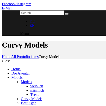
Facebook
Instagram
E-Mail
DE
EN
Menu
Curvy Models
Home
All Portfolio items
Curvy Models
Close
Home
Die Agentur
Models
Models
weiblich
männlich
Teens
Curvy Models
Best Ager