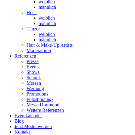
weiblich
männlich
Hosts
weiblich
männlich
Tänzer
weiblich
männlich
Hair & Make-Up Artists
Moderatoren
Referenzen
Presse
Events
Shows
Schunk
Messen
Werbung
Promotions
Fotoshootings
Messe Dortmund
Weitere Referenzen
Eventkalender
Blog
Jetzt Model werden
Kontakt