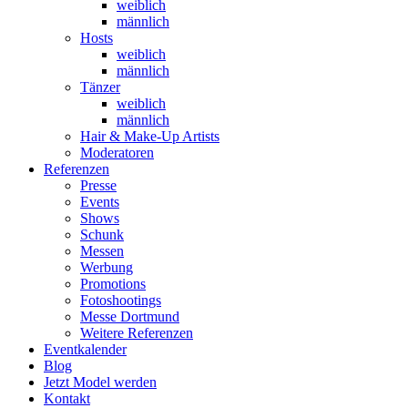
weiblich
männlich
Hosts
weiblich
männlich
Tänzer
weiblich
männlich
Hair & Make-Up Artists
Moderatoren
Referenzen
Presse
Events
Shows
Schunk
Messen
Werbung
Promotions
Fotoshootings
Messe Dortmund
Weitere Referenzen
Eventkalender
Blog
Jetzt Model werden
Kontakt