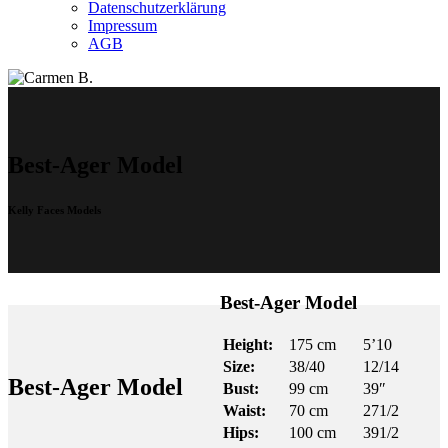
Datenschutzerklärung
Impressum
AGB
Best-Ager Model
Kelly Faces Models
Best-Ager Model
Height:
175 cm
5’10
Size:
38/40
12/14
Best-Ager Model
Bust:
99 cm
39″
Waist:
70 cm
271/2
Hips:
100 cm
391/2