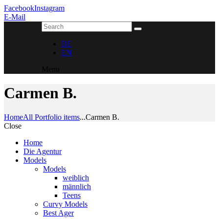
Facebook
Instagram
E-Mail
DE
EN
Menu
Carmen B.
Home
All Portfolio items
...
Carmen B.
Close
Home
Die Agentur
Models
Models
weiblich
männlich
Teens
Curvy Models
Best Ager