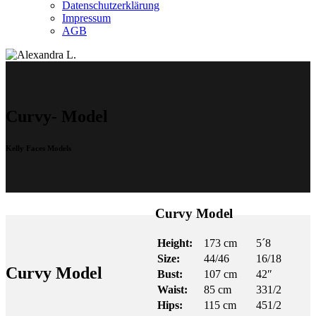
Datenschutzerklärung
Impressum
AGB
Curvy- Model
Kelly Faces Models
Curvy Model
Height:
173 cm
5´8
Size:
44/46
16/18
Curvy Model
Bust:
107 cm
42″
Waist:
85 cm
331/2
Hips:
115 cm
451/2