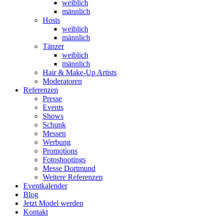
weiblich
männlich
Hosts
weiblich
männlich
Tänzer
weiblich
männlich
Hair & Make-Up Artists
Moderatoren
Referenzen
Presse
Events
Shows
Schunk
Messen
Werbung
Promotions
Fotoshootings
Messe Dortmund
Weitere Referenzen
Eventkalender
Blog
Jetzt Model werden
Kontakt