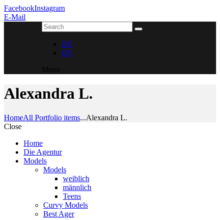
Facebook
Instagram
E-Mail
DE
EN
Menu
Alexandra L.
Home
All Portfolio items
...
Alexandra L.
Close
Home
Die Agentur
Models
Models
weiblich
männlich
Teens
Curvy Models
Best Ager