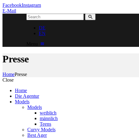
Facebook
Instagram
E-Mail
DE
EN
Menu
Presse
Home
Presse
Close
Home
Die Agentur
Models
Models
weiblich
männlich
Teens
Curvy Models
Best Ager