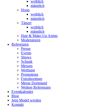
weiblich
männlich
Hosts
weiblich
männlich
Tänzer
weiblich
männlich
Hair & Make-Up Artists
Moderatoren
Referenzen
Presse
Events
Shows
Schunk
Messen
Werbung
Promotions
Fotoshootings
Messe Dortmund
Weitere Referenzen
Eventkalender
Blog
Jetzt Model werden
Kontakt