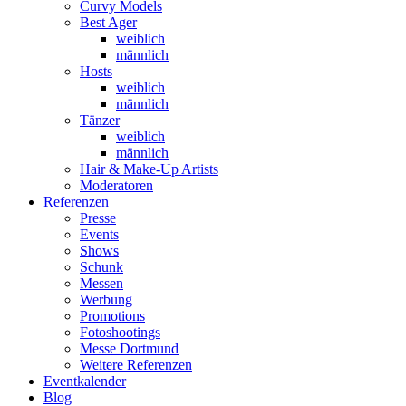
Curvy Models
Best Ager
weiblich
männlich
Hosts
weiblich
männlich
Tänzer
weiblich
männlich
Hair & Make-Up Artists
Moderatoren
Referenzen
Presse
Events
Shows
Schunk
Messen
Werbung
Promotions
Fotoshootings
Messe Dortmund
Weitere Referenzen
Eventkalender
Blog