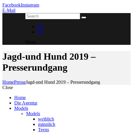
Facebook
Instagram
E-Mail
DE
EN
Menu
Jagd-und Hund 2019 –
Presserundgang
Home
Presse
Jagd-und Hund 2019 – Presserundgang
Close
Home
Die Agentur
Models
Models
weiblich
männlich
Teens