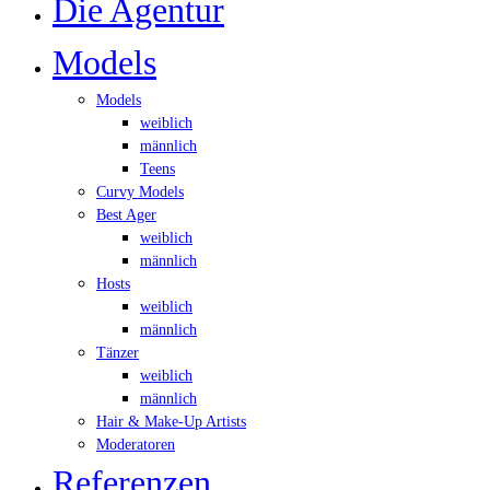
Die Agentur
Models
Models
weiblich
männlich
Teens
Curvy Models
Best Ager
weiblich
männlich
Hosts
weiblich
männlich
Tänzer
weiblich
männlich
Hair & Make-Up Artists
Moderatoren
Referenzen