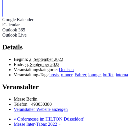
Google Kalender
iCalendar
Outlook 365
Outlook Live
Details
Beginn:
2. September 2022
Ende:
6. September 2022
Veranstaltungskategorie:
Deutsch
Veranstaltung-Tags:
hosts
,
runner
,
Fahrer
,
lounge
,
buffet
,
interna
Veranstalter
Messe Berlin
Telefon
+493030380
Veranstalter-Website anzeigen
«
Ordermesse im HILTON Düsseldorf
Messe Inter-Tabac 2022
»