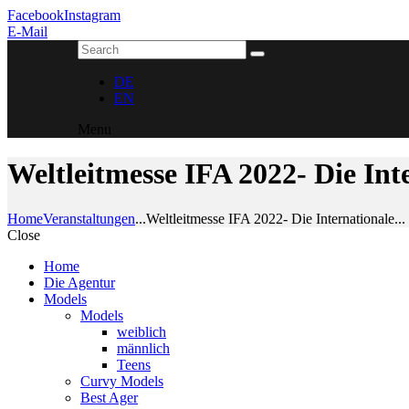
Facebook
Instagram
E-Mail
DE
EN
Menu
Weltleitmesse IFA 2022- Die In
Home
Veranstaltungen
...
Weltleitmesse IFA 2022- Die Internationale...
Close
Home
Die Agentur
Models
Models
weiblich
männlich
Teens
Curvy Models
Best Ager