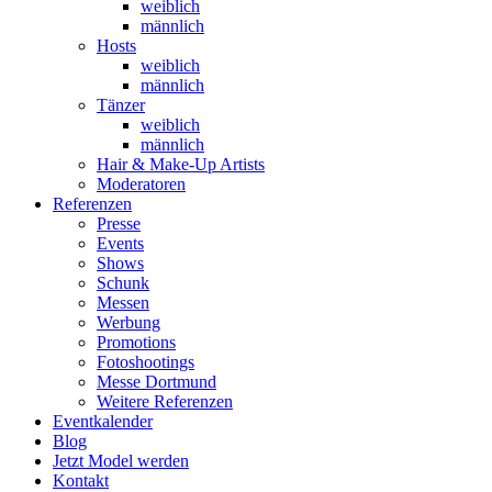
weiblich
männlich
Hosts
weiblich
männlich
Tänzer
weiblich
männlich
Hair & Make-Up Artists
Moderatoren
Referenzen
Presse
Events
Shows
Schunk
Messen
Werbung
Promotions
Fotoshootings
Messe Dortmund
Weitere Referenzen
Eventkalender
Blog
Jetzt Model werden
Kontakt