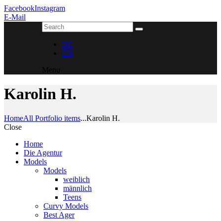
Facebook
Instagram
E-Mail
DE
EN
Menu
Karolin H.
Home
All Portfolio items
...
Karolin H.
Close
Home
Die Agentur
Models
Models
weiblich
männlich
Teens
Curvy Models
Best Ager