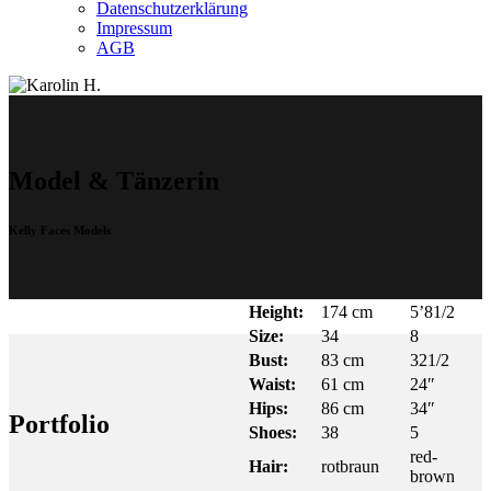
Datenschutzerklärung
Impressum
AGB
Model & Tänzerin
Kelly Faces Models
Height:
174 cm
5’81/2
Size:
34
8
Bust:
83 cm
321/2
Waist:
61 cm
24″
Hips:
86 cm
34″
Portfolio
Shoes:
38
5
red-
Hair:
rotbraun
brown