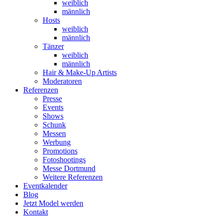
weiblich
männlich
Hosts
weiblich
männlich
Tänzer
weiblich
männlich
Hair & Make-Up Artists
Moderatoren
Referenzen
Presse
Events
Shows
Schunk
Messen
Werbung
Promotions
Fotoshootings
Messe Dortmund
Weitere Referenzen
Eventkalender
Blog
Jetzt Model werden
Kontakt