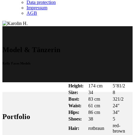
Data protection
Impressum
AGB
Model & Tänzerin
Kelly Faces Models
Height:
174 cm
5’81/2
Size:
34
8
Bust:
83 cm
321/2
Waist:
61 cm
24″
Hips:
86 cm
34″
Portfolio
Shoes:
38
5
red-
Hair:
rotbraun
brown