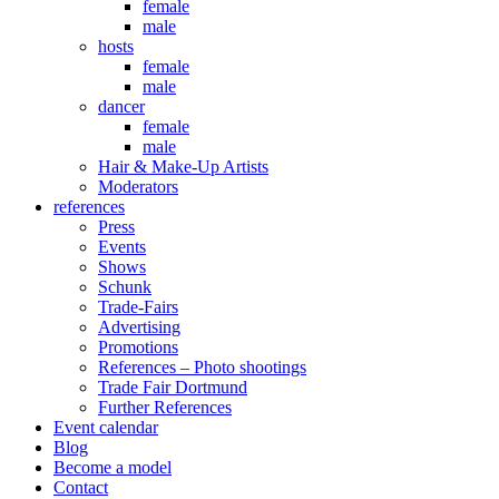
female
male
hosts
female
male
dancer
female
male
Hair & Make-Up Artists
Moderators
references
Press
Events
Shows
Schunk
Trade-Fairs
Advertising
Promotions
References – Photo shootings
Trade Fair Dortmund
Further References
Event calendar
Blog
Become a model
Contact