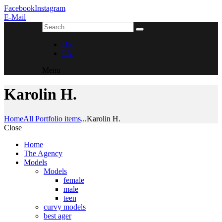
Facebook
Instagram
E-Mail
DE
EN
Menu
Karolin H.
Home
All Portfolio items
...
Karolin H.
Close
Home
The Agency
Models
Models
female
male
teen
curvy models
best ager