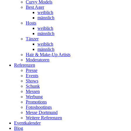
Curvy Models
Best Ager
weiblich
männlich
Hosts
weiblich
männlich
Tänzer
weiblich
männlich
Hair & Make-Up Artists
Moderatoren
Referenzen
Presse
Events
Shows
Schunk
Messen
Werbung
Promotions
Fotoshootings
Messe Dortmund
Weitere Referenzen
Eventkalender
Blog