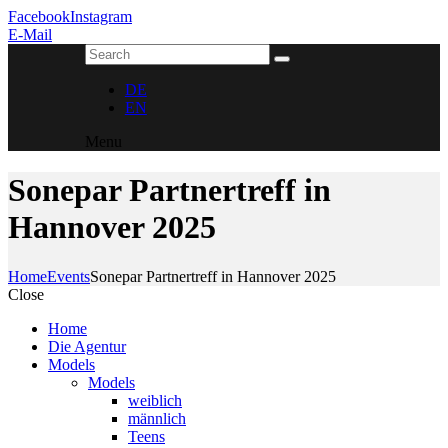
Facebook
Instagram
E-Mail
DE
EN
Menu
Sonepar Partnertreff in
Hannover 2025
Home
Events
Sonepar Partnertreff in Hannover 2025
Close
Home
Die Agentur
Models
Models
weiblich
männlich
Teens