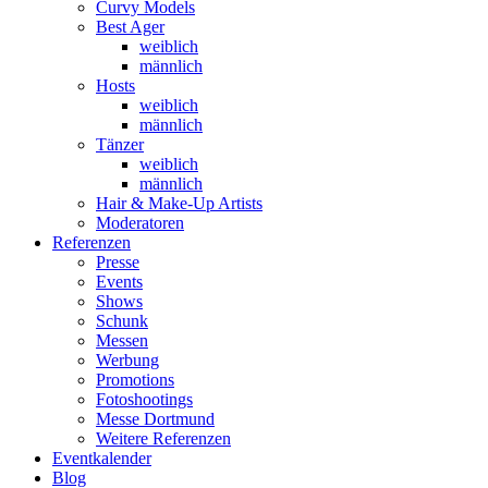
Curvy Models
Best Ager
weiblich
männlich
Hosts
weiblich
männlich
Tänzer
weiblich
männlich
Hair & Make-Up Artists
Moderatoren
Referenzen
Presse
Events
Shows
Schunk
Messen
Werbung
Promotions
Fotoshootings
Messe Dortmund
Weitere Referenzen
Eventkalender
Blog