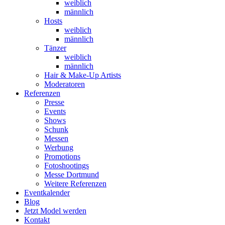
weiblich
männlich
Hosts
weiblich
männlich
Tänzer
weiblich
männlich
Hair & Make-Up Artists
Moderatoren
Referenzen
Presse
Events
Shows
Schunk
Messen
Werbung
Promotions
Fotoshootings
Messe Dortmund
Weitere Referenzen
Eventkalender
Blog
Jetzt Model werden
Kontakt