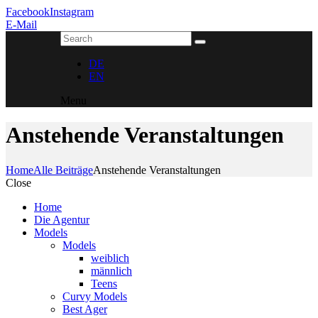
Facebook
Instagram
E-Mail
DE
EN
Menu
Anstehende Veranstaltungen
Home
Alle Beiträge
Anstehende Veranstaltungen
Close
Home
Die Agentur
Models
Models
weiblich
männlich
Teens
Curvy Models
Best Ager