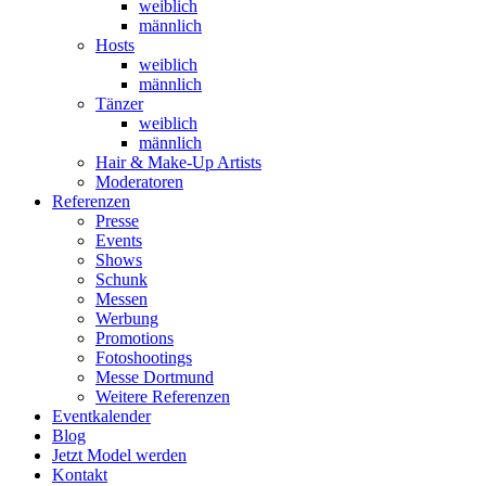
weiblich
männlich
Hosts
weiblich
männlich
Tänzer
weiblich
männlich
Hair & Make-Up Artists
Moderatoren
Referenzen
Presse
Events
Shows
Schunk
Messen
Werbung
Promotions
Fotoshootings
Messe Dortmund
Weitere Referenzen
Eventkalender
Blog
Jetzt Model werden
Kontakt