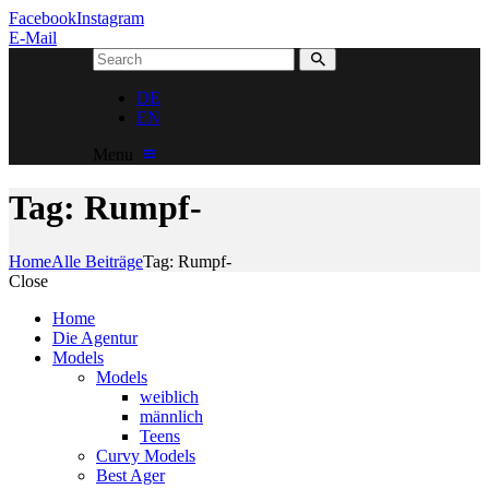
Facebook
Instagram
E-Mail
DE
EN
Menu
Tag: Rumpf-
Home
Alle Beiträge
Tag: Rumpf-
Close
Home
Die Agentur
Models
Models
weiblich
männlich
Teens
Curvy Models
Best Ager