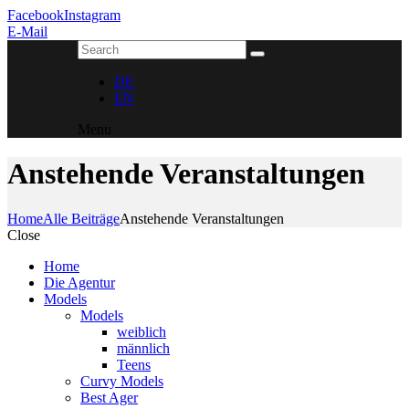
Facebook
Instagram
E-Mail
DE
EN
Menu
Anstehende Veranstaltungen
Home
Alle Beiträge
Anstehende Veranstaltungen
Close
Home
Die Agentur
Models
Models
weiblich
männlich
Teens
Curvy Models
Best Ager