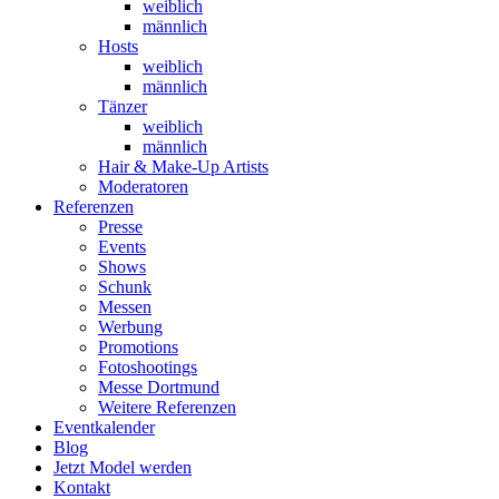
weiblich
männlich
Hosts
weiblich
männlich
Tänzer
weiblich
männlich
Hair & Make-Up Artists
Moderatoren
Referenzen
Presse
Events
Shows
Schunk
Messen
Werbung
Promotions
Fotoshootings
Messe Dortmund
Weitere Referenzen
Eventkalender
Blog
Jetzt Model werden
Kontakt