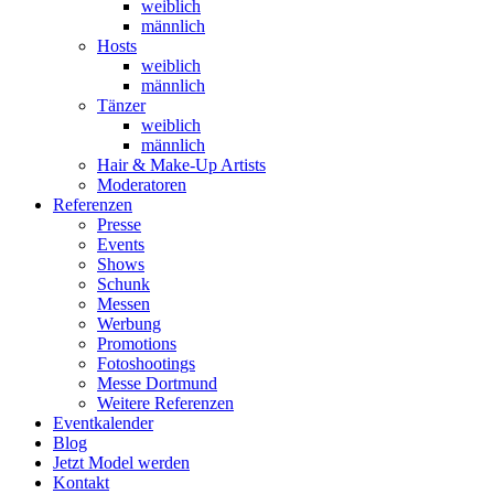
weiblich
männlich
Hosts
weiblich
männlich
Tänzer
weiblich
männlich
Hair & Make-Up Artists
Moderatoren
Referenzen
Presse
Events
Shows
Schunk
Messen
Werbung
Promotions
Fotoshootings
Messe Dortmund
Weitere Referenzen
Eventkalender
Blog
Jetzt Model werden
Kontakt