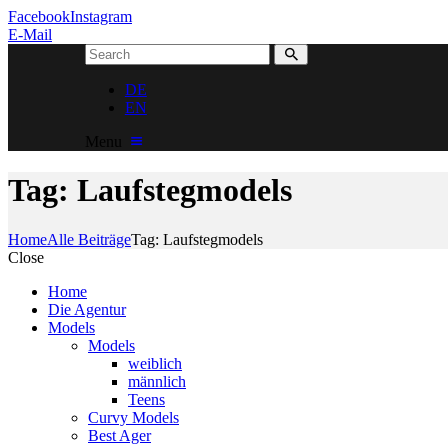
Facebook
Instagram
E-Mail
DE
EN
Menu
Tag: Laufstegmodels
Home
Alle Beiträge
Tag: Laufstegmodels
Close
Home
Die Agentur
Models
Models
weiblich
männlich
Teens
Curvy Models
Best Ager