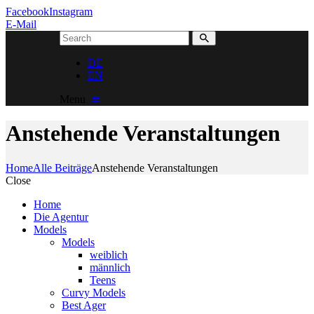
Facebook
Instagram
E-Mail
DE
EN
Menu
Anstehende Veranstaltungen
Home
Alle Beiträge
Anstehende Veranstaltungen
Close
Home
Die Agentur
Models
Models
weiblich
männlich
Teens
Curvy Models
Best Ager