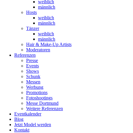
weiblich
männlich
Hosts
weiblich
männlich
Tänzer
weiblich
männlich
Hair & Make-Up Artists
Moderatoren
Referenzen
Presse
Events
Shows
Schunk
Messen
Werbung
Promotions
Fotoshootings
Messe Dortmund
Weitere Referenzen
Eventkalender
Blog
Jetzt Model werden
Kontakt