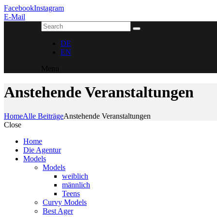
Facebook
Instagram
E-Mail
DE
EN
Menu
Anstehende Veranstaltungen
Home
Alle Beiträge
Anstehende Veranstaltungen
Close
Home
Die Agentur
Models
Models
weiblich
männlich
Teens
Curvy Models
Best Ager