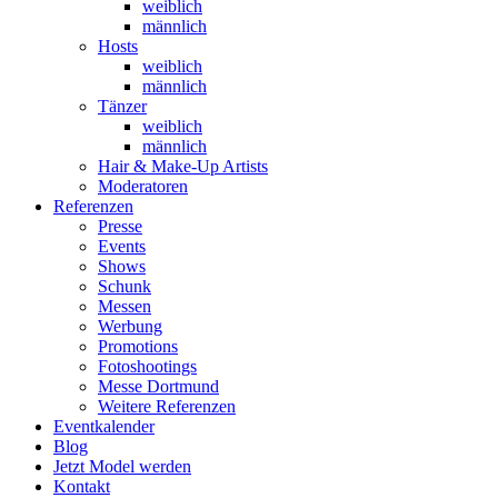
weiblich
männlich
Hosts
weiblich
männlich
Tänzer
weiblich
männlich
Hair & Make-Up Artists
Moderatoren
Referenzen
Presse
Events
Shows
Schunk
Messen
Werbung
Promotions
Fotoshootings
Messe Dortmund
Weitere Referenzen
Eventkalender
Blog
Jetzt Model werden
Kontakt