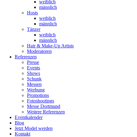
weiblich
männlich
Hosts
weiblich
männlich
Tänzer
weiblich
männlich
Hair & Make-Up Artists
Moderatoren
Referenzen
Presse
Events
Shows
Schunk
Messen
Werbung
Promotions
Fotoshootings
Messe Dortmund
Weitere Referenzen
Eventkalender
Blog
Jetzt Model werden
Kontakt