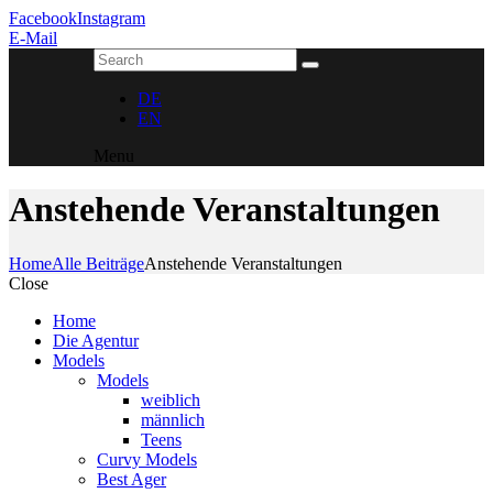
Facebook
Instagram
E-Mail
DE
EN
Menu
Anstehende Veranstaltungen
Home
Alle Beiträge
Anstehende Veranstaltungen
Close
Home
Die Agentur
Models
Models
weiblich
männlich
Teens
Curvy Models
Best Ager