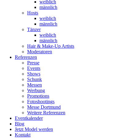
weiblich
männlich
Hosts
weiblich
männlich
Tänzer
weiblich
männlich
Hair & Make-Up Artists
Moderatoren
Referenzen
Presse
Events
Shows
Schunk
Messen
Werbung
Promotions
Fotoshootings
Messe Dortmund
Weitere Referenzen
Eventkalender
Blog
Jetzt Model werden
Kontakt