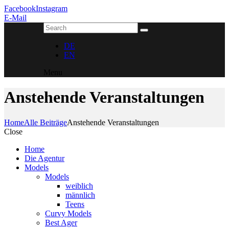
Facebook
Instagram
E-Mail
DE
EN
Menu
Anstehende Veranstaltungen
Home
Alle Beiträge
Anstehende Veranstaltungen
Close
Home
Die Agentur
Models
Models
weiblich
männlich
Teens
Curvy Models
Best Ager