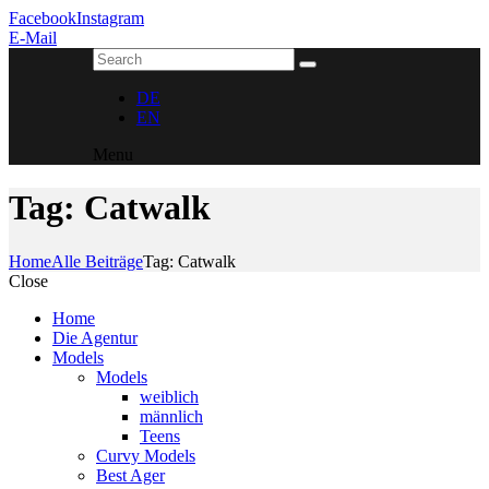
Facebook
Instagram
E-Mail
DE
EN
Menu
Tag: Catwalk
Home
Alle Beiträge
Tag: Catwalk
Close
Home
Die Agentur
Models
Models
weiblich
männlich
Teens
Curvy Models
Best Ager