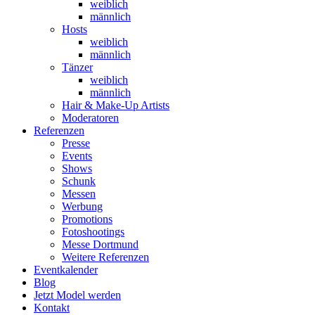
weiblich
männlich
Hosts
weiblich
männlich
Tänzer
weiblich
männlich
Hair & Make-Up Artists
Moderatoren
Referenzen
Presse
Events
Shows
Schunk
Messen
Werbung
Promotions
Fotoshootings
Messe Dortmund
Weitere Referenzen
Eventkalender
Blog
Jetzt Model werden
Kontakt