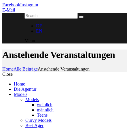
Facebook
Instagram
E-Mail
DE
EN
Menu
Anstehende Veranstaltungen
Home
Alle Beiträge
Anstehende Veranstaltungen
Close
Home
Die Agentur
Models
Models
weiblich
männlich
Teens
Curvy Models
Best Ager