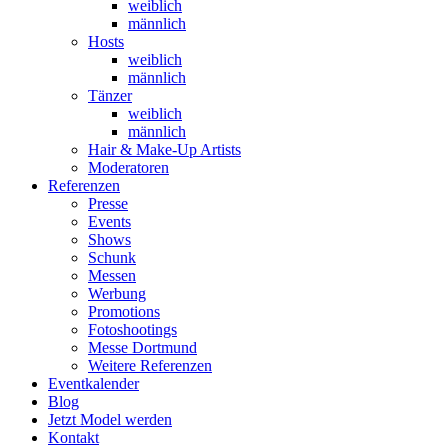
weiblich
männlich
Hosts
weiblich
männlich
Tänzer
weiblich
männlich
Hair & Make-Up Artists
Moderatoren
Referenzen
Presse
Events
Shows
Schunk
Messen
Werbung
Promotions
Fotoshootings
Messe Dortmund
Weitere Referenzen
Eventkalender
Blog
Jetzt Model werden
Kontakt