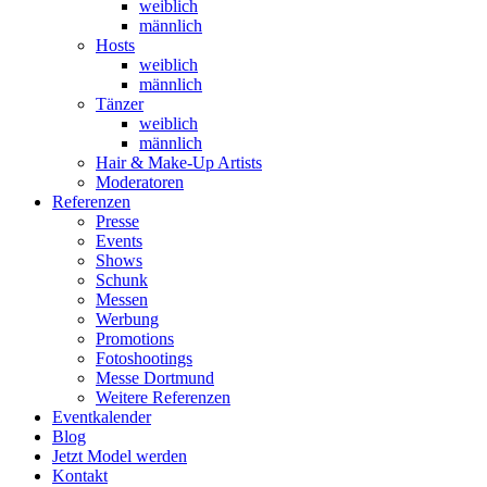
weiblich
männlich
Hosts
weiblich
männlich
Tänzer
weiblich
männlich
Hair & Make-Up Artists
Moderatoren
Referenzen
Presse
Events
Shows
Schunk
Messen
Werbung
Promotions
Fotoshootings
Messe Dortmund
Weitere Referenzen
Eventkalender
Blog
Jetzt Model werden
Kontakt