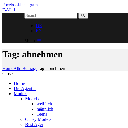
Facebook
Instagram
E-Mail
DE
EN
Menu
Tag: abnehmen
Home
Alle Beiträge
Tag: abnehmen
Close
Home
Die Agentur
Models
Models
weiblich
männlich
Teens
Curvy Models
Best Ager