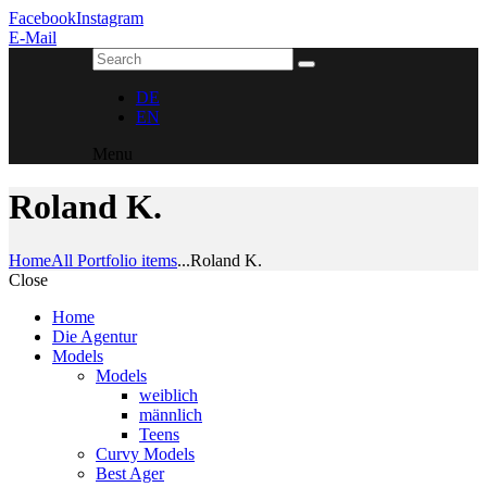
Facebook
Instagram
E-Mail
DE
EN
Menu
Roland K.
Home
All Portfolio items
...
Roland K.
Close
Home
Die Agentur
Models
Models
weiblich
männlich
Teens
Curvy Models
Best Ager