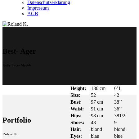
Datenschutzerklärung
Impressum
AGB
Best- Ager
Kelly Faces Models
Height:
186 cm
6’1
Size:
52
42
Bust:
97 cm
38´´
Waist:
91 cm
36´´
Hips:
98 cm
381/2
Portfolio
Shoes:
43
9
Hair:
blond
blond
Roland K.
Eyes:
blau
blue