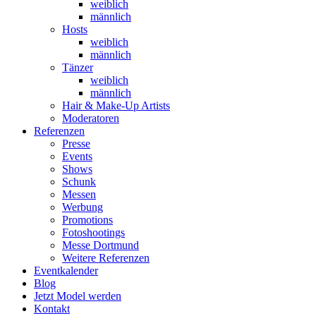
weiblich
männlich
Hosts
weiblich
männlich
Tänzer
weiblich
männlich
Hair & Make-Up Artists
Moderatoren
Referenzen
Presse
Events
Shows
Schunk
Messen
Werbung
Promotions
Fotoshootings
Messe Dortmund
Weitere Referenzen
Eventkalender
Blog
Jetzt Model werden
Kontakt