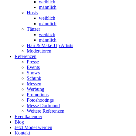
weiblich
männlich
Hosts
weiblich
männlich
Tänzer
weiblich
männlich
Hair & Make-Up Artists
Moderatoren
Referenzen
Presse
Events
Shows
Schunk
Messen
Werbung
Promotions
Fotoshootings
Messe Dortmund
Weitere Referenzen
Eventkalender
Blog
Jetzt Model werden
Kontakt