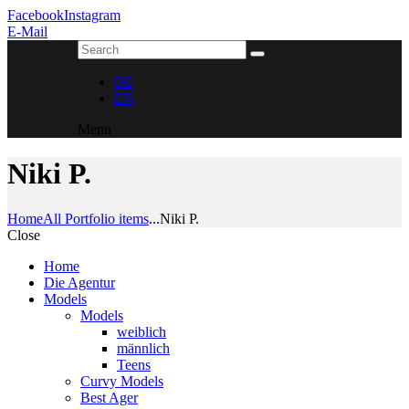
Facebook
Instagram
E-Mail
DE
EN
Menu
Niki P.
Home
All Portfolio items
...
Niki P.
Close
Home
Die Agentur
Models
Models
weiblich
männlich
Teens
Curvy Models
Best Ager