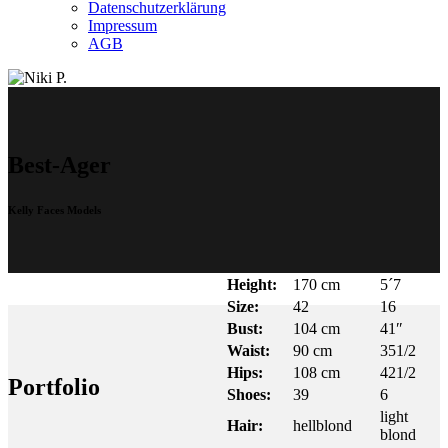
Datenschutzerklärung
Impressum
AGB
Best-Ager
Kelly Faces Models
Height:
170 cm
5´7
Size:
42
16
Bust:
104 cm
41″
Waist:
90 cm
351/2
Hips:
108 cm
421/2
Portfolio
Shoes:
39
6
light
Hair:
hellblond
blond