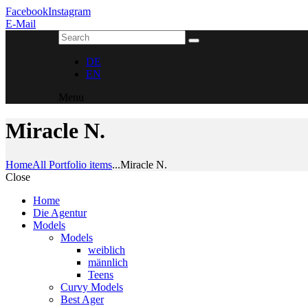
Facebook
Instagram
E-Mail
DE
EN
Menu
Miracle N.
Home
All Portfolio items
...
Miracle N.
Close
Home
Die Agentur
Models
Models
weiblich
männlich
Teens
Curvy Models
Best Ager