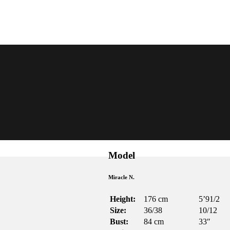
Model
Miracle N.
Height:
176 cm
5’91/2
Size:
36/38
10/12
Bust:
84 cm
33″