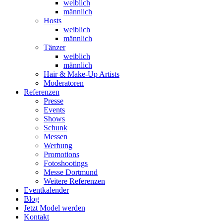
weiblich
männlich
Hosts
weiblich
männlich
Tänzer
weiblich
männlich
Hair & Make-Up Artists
Moderatoren
Referenzen
Presse
Events
Shows
Schunk
Messen
Werbung
Promotions
Fotoshootings
Messe Dortmund
Weitere Referenzen
Eventkalender
Blog
Jetzt Model werden
Kontakt