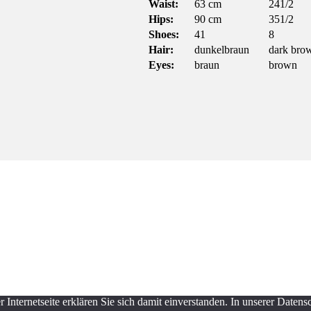
Waist:
63 cm
241/2
Hips:
90 cm
351/2
Shoes:
41
8
Hair:
dunkelbraun
dark bro
Eyes:
braun
brown
Internetseite erklären Sie sich damit einverstanden. In unserer Daten