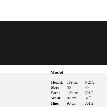
Model
Height:
189 cm
6´21/2
Size:
50
40
Bust:
100 cm
391/2
Waist:
82 cm
32´´
Hips:
93 cm
361/2