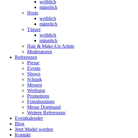
weiblich
männlich
Hosts
weiblich
männlich
Tänzer
weiblich
männlich
Hair & Make-Up Artists
Moderatoren
Referenzen
Presse
Events
Shows
Schunk
Messen
Werbung
Promotions
Fotoshootings
Messe Dortmund
Weitere Referenzen
Eventkalender
Blog
Jetzt Model werden
Kontakt