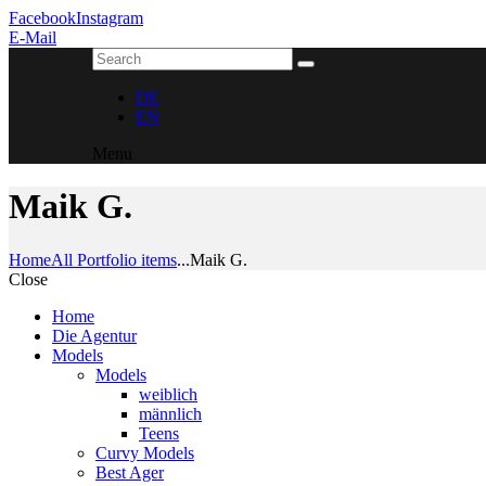
Facebook
Instagram
E-Mail
DE
EN
Menu
Maik G.
Home
All Portfolio items
...
Maik G.
Close
Home
Die Agentur
Models
Models
weiblich
männlich
Teens
Curvy Models
Best Ager