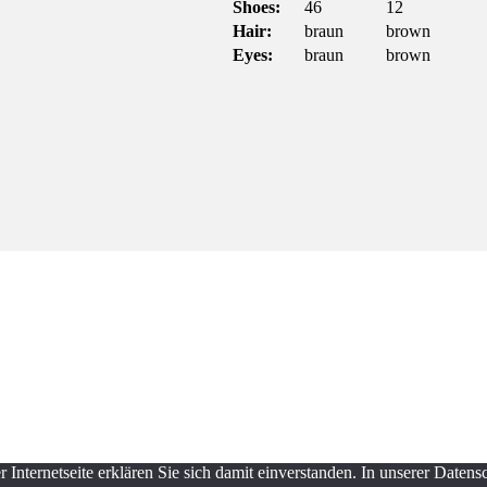
Shoes:
46
12
Hair:
braun
brown
Eyes:
braun
brown
Internetseite erklären Sie sich damit einverstanden. In unserer Daten