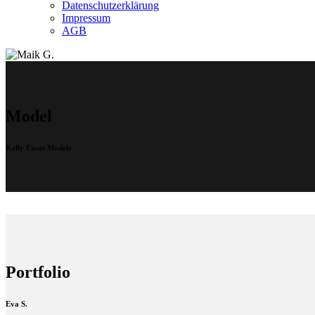
Datenschutzerklärung
Impressum
AGB
Model
Kelly Faces Models
Portfolio
Eva S.