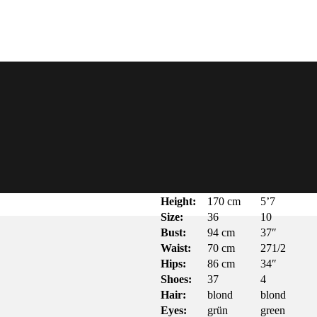
Height:
170 cm
5’7
Size:
36
10
Bust:
94 cm
37″
Waist:
70 cm
271/2
Hips:
86 cm
34″
Shoes:
37
4
Hair:
blond
blond
Eyes:
grün
green