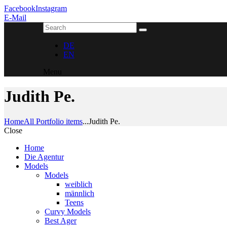
Facebook
Instagram
E-Mail
DE
EN
Menu
Judith Pe.
Home
All Portfolio items
...
Judith Pe.
Close
Home
Die Agentur
Models
Models
weiblich
männlich
Teens
Curvy Models
Best Ager