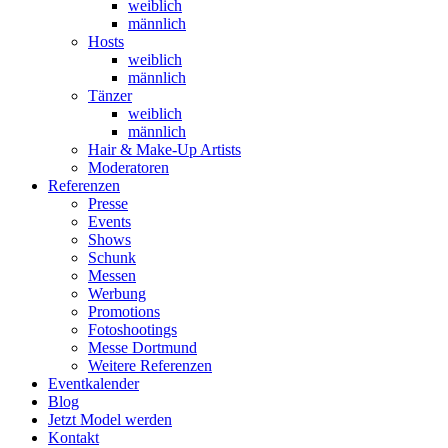
weiblich
männlich
Hosts
weiblich
männlich
Tänzer
weiblich
männlich
Hair & Make-Up Artists
Moderatoren
Referenzen
Presse
Events
Shows
Schunk
Messen
Werbung
Promotions
Fotoshootings
Messe Dortmund
Weitere Referenzen
Eventkalender
Blog
Jetzt Model werden
Kontakt