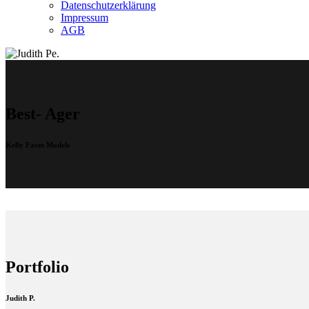
Datenschutzerklärung
Impressum
AGB
Best- Ager
Kelly Faces Models
Portfolio
Judith P.