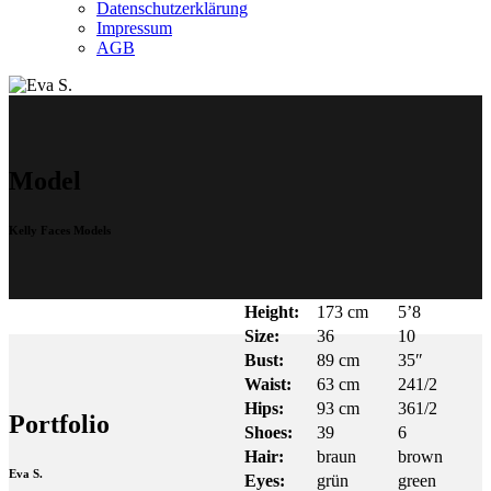
Datenschutzerklärung
Impressum
AGB
Model
Kelly Faces Models
Height:
173 cm
5’8
Size:
36
10
Bust:
89 cm
35″
Waist:
63 cm
241/2
Hips:
93 cm
361/2
Portfolio
Shoes:
39
6
Hair:
braun
brown
Eva S.
Eyes:
grün
green