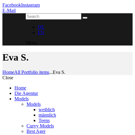
Facebook
Instagram
E-Mail
DE
EN
Menu
Eva S.
Home
All Portfolio items
...
Eva S.
Close
Home
Die Agentur
Models
Models
weiblich
männlich
Teens
Curvy Models
Best Ager