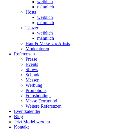
weiblich
männlich
Hosts
weiblich
männlich
Tänzer
weiblich
männlich
Hair & Make-Up Artists
Moderatoren
Referenzen
Presse
Events
Shows
Schunk
Messen
Werbung
Promotions
Fotoshootings
Messe Dortmund
Weitere Referenzen
Eventkalender
Blog
Jetzt Model werden
Kontakt