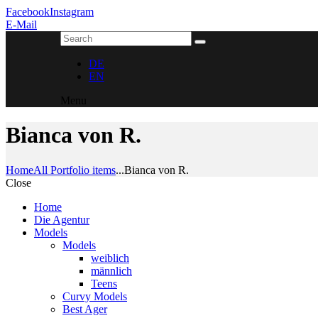
Facebook
Instagram
E-Mail
DE
EN
Menu
Bianca von R.
Home
All Portfolio items
...
Bianca von R.
Close
Home
Die Agentur
Models
Models
weiblich
männlich
Teens
Curvy Models
Best Ager