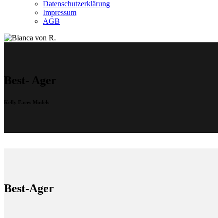
Datenschutzerklärung
Impressum
AGB
Best- Ager
Kelly Faces Models
Best-Ager