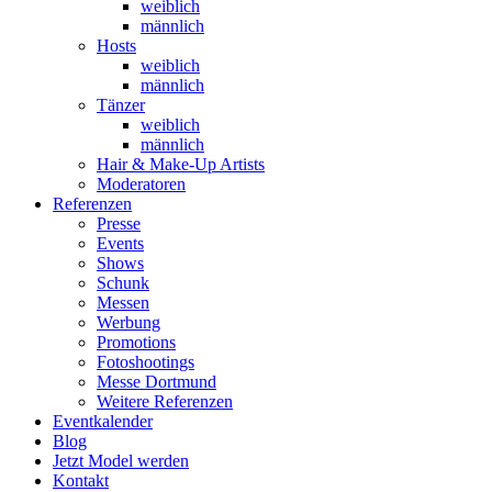
weiblich
männlich
Hosts
weiblich
männlich
Tänzer
weiblich
männlich
Hair & Make-Up Artists
Moderatoren
Referenzen
Presse
Events
Shows
Schunk
Messen
Werbung
Promotions
Fotoshootings
Messe Dortmund
Weitere Referenzen
Eventkalender
Blog
Jetzt Model werden
Kontakt