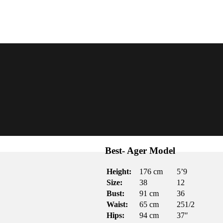
Best- Ager Model
Height:
176 cm
5’9
Size:
38
12
Bust:
91 cm
36
Waist:
65 cm
251/2
Hips:
94 cm
37″