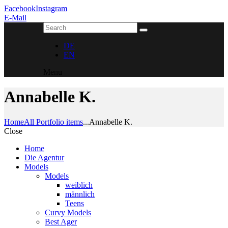
Facebook
Instagram
E-Mail
DE
EN
Menu
Annabelle K.
Home
All Portfolio items
...
Annabelle K.
Close
Home
Die Agentur
Models
Models
weiblich
männlich
Teens
Curvy Models
Best Ager