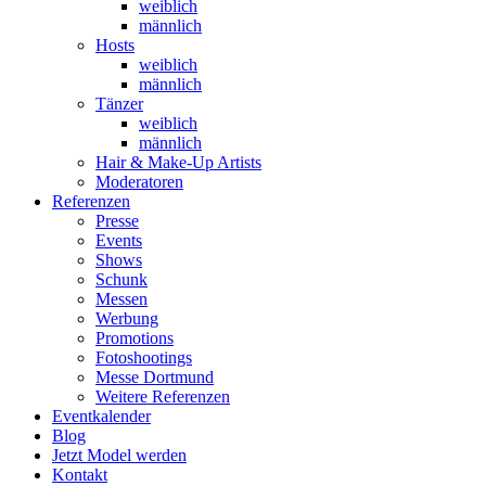
weiblich
männlich
Hosts
weiblich
männlich
Tänzer
weiblich
männlich
Hair & Make-Up Artists
Moderatoren
Referenzen
Presse
Events
Shows
Schunk
Messen
Werbung
Promotions
Fotoshootings
Messe Dortmund
Weitere Referenzen
Eventkalender
Blog
Jetzt Model werden
Kontakt