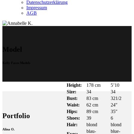
Datenschutzerklärung
Impressum
AGB
Model
Kelly Faces Models
Height:
178 cm
5’10
Size:
34
34
Bust:
83 cm
321/2
Waist:
62 cm
24″
Hips:
89 cm
35″
Portfolio
Shoes:
39
6
Hair:
blond
blond
Alina O.
blau-
blue-
Eyes: