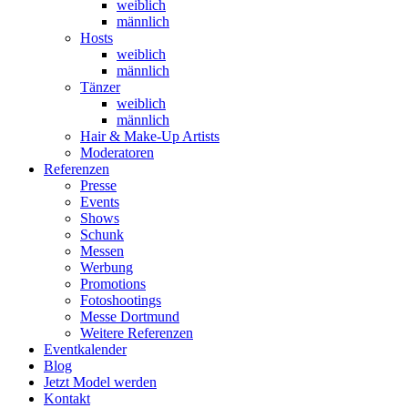
weiblich
männlich
Hosts
weiblich
männlich
Tänzer
weiblich
männlich
Hair & Make-Up Artists
Moderatoren
Referenzen
Presse
Events
Shows
Schunk
Messen
Werbung
Promotions
Fotoshootings
Messe Dortmund
Weitere Referenzen
Eventkalender
Blog
Jetzt Model werden
Kontakt