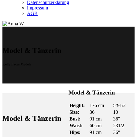
Datenschutzerklärung
Impressum
AGB
Model & Tänzerin
Kelly Faces Models
Model & Tänzerin
Height:
176 cm
5’91/2
Size:
36
10
Model & Tänzerin
Bust:
91 cm
36″
Waist:
60 cm
231/2
Hips:
91 cm
36″