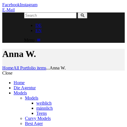
Facebook
Instagram
E-Mail
DE
EN
Menu
Anna W.
Home
All Portfolio items
...
Anna W.
Close
Home
Die Agentur
Models
Models
weiblich
männlich
Teens
Curvy Models
Best Ager