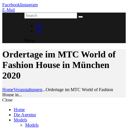
Facebook
Instagram
E-Mail
DE
EN
Menu
Ordertage im MTC World of
Fashion House in München
2020
Home
Veranstaltungen
...
Ordertage im MTC World of Fashion
House in...
Close
Home
Die Agentur
Models
Models