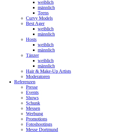
weiblich
männlich
Teens
Curvy Models
Best Ager
weiblich
männlich
Hosts
weiblich
männlich
Tänzer
weiblich
männlich
Hair & Make-Up Artists
Moderatoren
Referenzen
Presse
Events
Shows
Schunk
Messen
Werbung
Promotions
Fotoshootings
Messe Dortmund