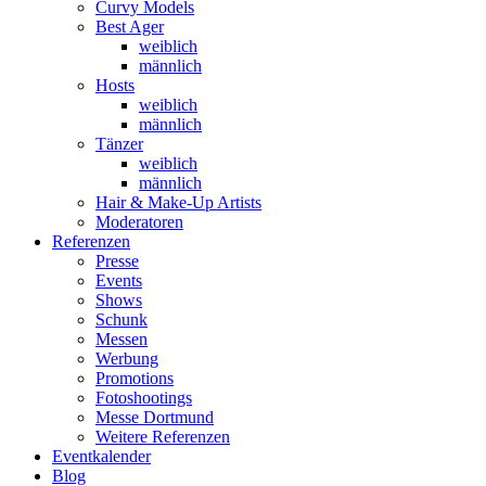
Curvy Models
Best Ager
weiblich
männlich
Hosts
weiblich
männlich
Tänzer
weiblich
männlich
Hair & Make-Up Artists
Moderatoren
Referenzen
Presse
Events
Shows
Schunk
Messen
Werbung
Promotions
Fotoshootings
Messe Dortmund
Weitere Referenzen
Eventkalender
Blog