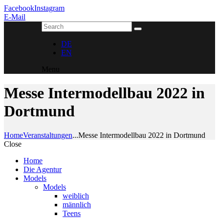
Facebook
Instagram
E-Mail
DE
EN
Menu
Messe Intermodellbau 2022 in
Dortmund
Home
Veranstaltungen
...
Messe Intermodellbau 2022 in Dortmund
Close
Home
Die Agentur
Models
Models
weiblich
männlich
Teens