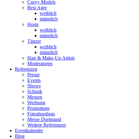
Curvy Models
Best Ager
weiblich
männlich
Hosts
weiblich
männlich
Tänzer
weiblich
männlich
Hair & Make-Up Artists
Moderatoren
Referenzen
Presse
Events
Shows
Schunk
Messen
Werbung
Promotions
Fotoshootings
Messe Dortmund
Weitere Referenzen
Eventkalender
Blog