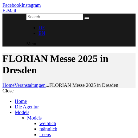
Facebook
Instagram
E-Mail
DE
EN
Menu
FLORIAN Messe 2025 in
Dresden
Home
Veranstaltungen
...
FLORIAN Messe 2025 in Dresden
Close
Home
Die Agentur
Models
Models
weiblich
männlich
Teens