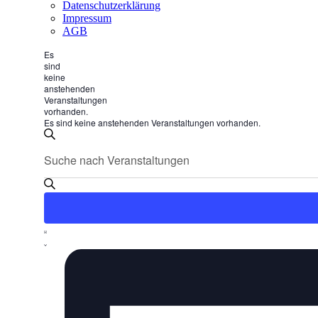
Datenschutzerklärung
Impressum
AGB
Es
sind
keine
anstehenden
Veranstaltungen
vorhanden.
Es sind keine anstehenden Veranstaltungen vorhanden.
Veranstaltungen
Bitte
Suche
Suche
Schlüsselwort
und
eingeben.
Suche
Ansichten,
nach
Navigation
Veranstaltungen
Schlüsselwort.
Veranstaltung
Liste
Ansichten-
Navigation