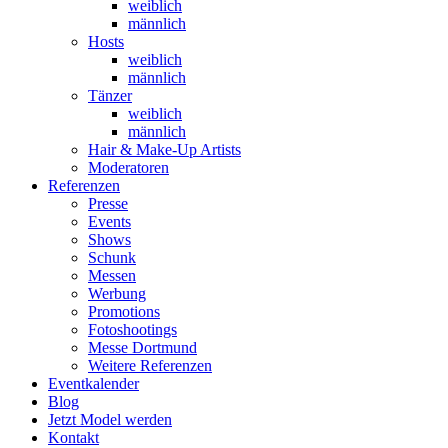
weiblich
männlich
Hosts
weiblich
männlich
Tänzer
weiblich
männlich
Hair & Make-Up Artists
Moderatoren
Referenzen
Presse
Events
Shows
Schunk
Messen
Werbung
Promotions
Fotoshootings
Messe Dortmund
Weitere Referenzen
Eventkalender
Blog
Jetzt Model werden
Kontakt