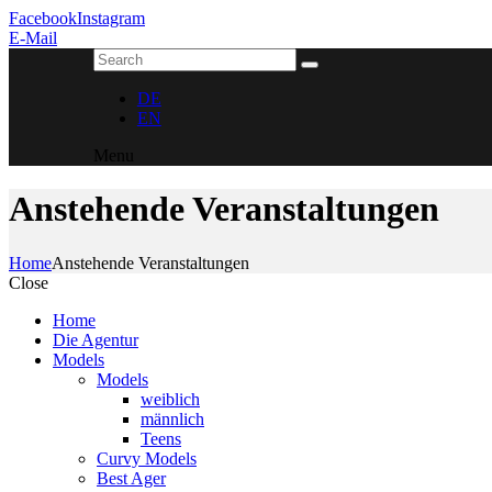
Facebook
Instagram
E-Mail
DE
EN
Menu
Anstehende Veranstaltungen
Home
Anstehende Veranstaltungen
Close
Home
Die Agentur
Models
Models
weiblich
männlich
Teens
Curvy Models
Best Ager