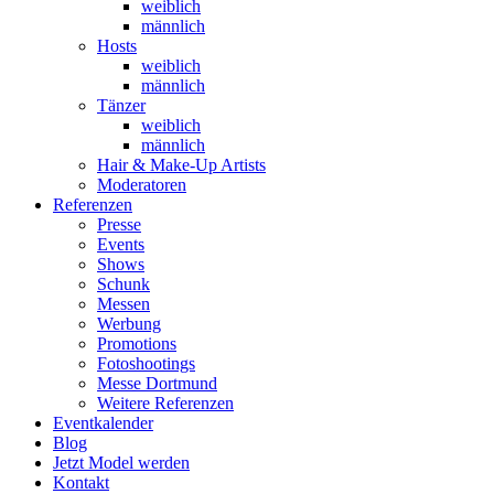
weiblich
männlich
Hosts
weiblich
männlich
Tänzer
weiblich
männlich
Hair & Make-Up Artists
Moderatoren
Referenzen
Presse
Events
Shows
Schunk
Messen
Werbung
Promotions
Fotoshootings
Messe Dortmund
Weitere Referenzen
Eventkalender
Blog
Jetzt Model werden
Kontakt