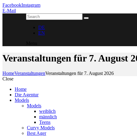
Facebook
Instagram
E-Mail
DE
EN
Menu
Veranstaltungen für 7. August 
Home
Veranstaltungen
Veranstaltungen für 7. August 2026
Close
Home
Die Agentur
Models
Models
weiblich
männlich
Teens
Curvy Models
Best Ager