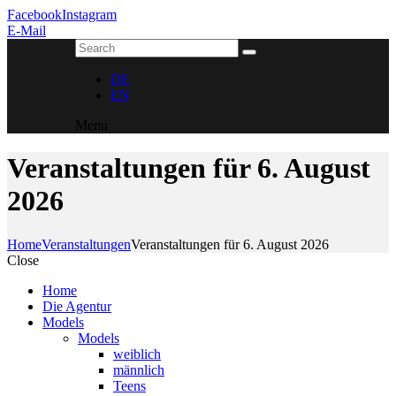
Facebook
Instagram
E-Mail
DE
EN
Menu
Veranstaltungen für 6. August
2026
Home
Veranstaltungen
Veranstaltungen für 6. August 2026
Close
Home
Die Agentur
Models
Models
weiblich
männlich
Teens