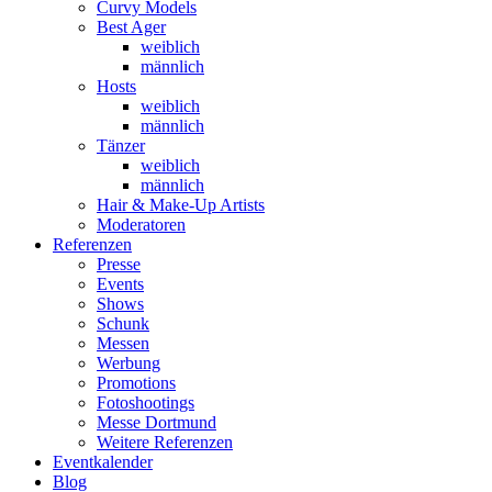
Curvy Models
Best Ager
weiblich
männlich
Hosts
weiblich
männlich
Tänzer
weiblich
männlich
Hair & Make-Up Artists
Moderatoren
Referenzen
Presse
Events
Shows
Schunk
Messen
Werbung
Promotions
Fotoshootings
Messe Dortmund
Weitere Referenzen
Eventkalender
Blog