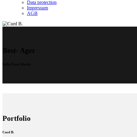
Data protection
Impressum
AGB
Best- Ager
Kelly Faces Models
Portfolio
Curd B.