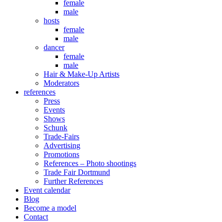
female
male
hosts
female
male
dancer
female
male
Hair & Make-Up Artists
Moderators
references
Press
Events
Shows
Schunk
Trade-Fairs
Advertising
Promotions
References – Photo shootings
Trade Fair Dortmund
Further References
Event calendar
Blog
Become a model
Contact