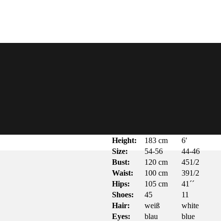
Height:
183 cm
6′
Size:
54-56
44-46
Bust:
120 cm
451/2
Waist:
100 cm
391/2
Hips:
105 cm
41´´
Shoes:
45
11
Hair:
weiß
white
Eyes:
blau
blue