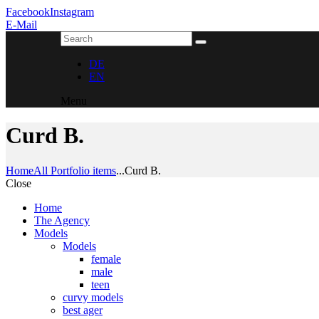
Facebook
Instagram
E-Mail
DE
EN
Menu
Curd B.
Home
All Portfolio items
...
Curd B.
Close
Home
The Agency
Models
Models
female
male
teen
curvy models
best ager