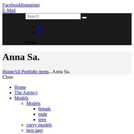
Facebook
Instagram
E-Mail
DE
EN
Menu
Anna Sa.
Home
All Portfolio items
...
Anna Sa.
Close
Home
The Agency
Models
Models
female
male
teen
curvy models
best ager