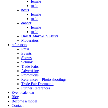
female
male
hosts
female
male
dancer
female
male
Hair & Make-Up Artists
Moderators
references
Press
Events
Shows
Schunk
Trade-Fairs
Advertising
Promotions
References – Photo shootings
Trade Fair Dortmund
Further References
Event calendar
Blog
Become a model
Contact