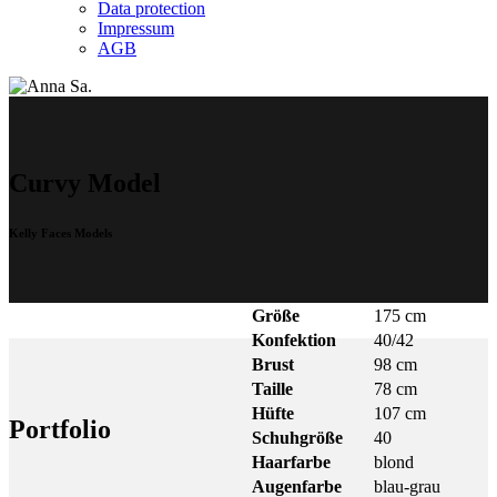
Data protection
Impressum
AGB
Curvy Model
Kelly Faces Models
Größe
175 cm
Konfektion
40/42
Brust
98 cm
Taille
78 cm
Hüfte
107 cm
Portfolio
Schuhgröße
40
Haarfarbe
blond
Augenfarbe
blau-grau