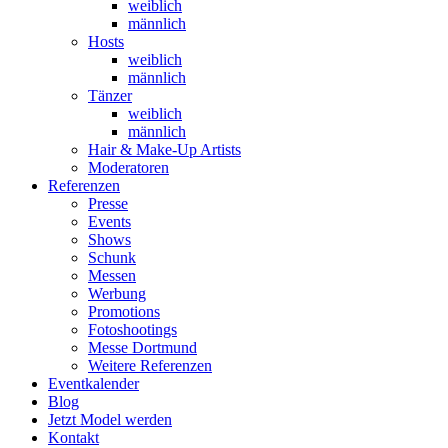
weiblich
männlich
Hosts
weiblich
männlich
Tänzer
weiblich
männlich
Hair & Make-Up Artists
Moderatoren
Referenzen
Presse
Events
Shows
Schunk
Messen
Werbung
Promotions
Fotoshootings
Messe Dortmund
Weitere Referenzen
Eventkalender
Blog
Jetzt Model werden
Kontakt