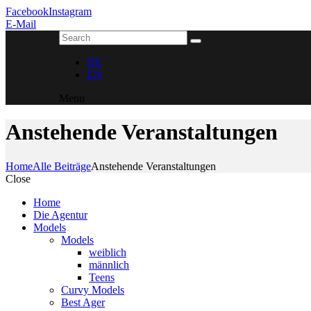
Facebook
Instagram
E-Mail
DE
EN
Menu
Anstehende Veranstaltungen
Home
Alle Beiträge
Anstehende Veranstaltungen
Close
Home
Die Agentur
Models
Models
weiblich
männlich
Teens
Curvy Models
Best Ager