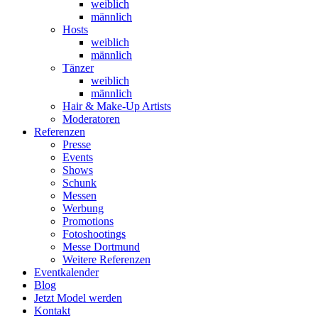
weiblich
männlich
Hosts
weiblich
männlich
Tänzer
weiblich
männlich
Hair & Make-Up Artists
Moderatoren
Referenzen
Presse
Events
Shows
Schunk
Messen
Werbung
Promotions
Fotoshootings
Messe Dortmund
Weitere Referenzen
Eventkalender
Blog
Jetzt Model werden
Kontakt