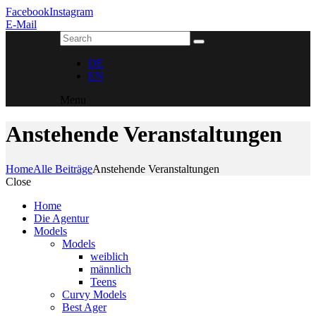
Facebook
Instagram
E-Mail
DE
EN
Menu
Anstehende Veranstaltungen
Home
Alle Beiträge
Anstehende Veranstaltungen
Close
Home
Die Agentur
Models
Models
weiblich
männlich
Teens
Curvy Models
Best Ager