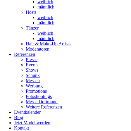
weiblich
männlich
Hosts
weiblich
männlich
Tänzer
weiblich
männlich
Hair & Make-Up Artists
Moderatoren
Referenzen
Presse
Events
Shows
Schunk
Messen
Werbung
Promotions
Fotoshootings
Messe Dortmund
Weitere Referenzen
Eventkalender
Blog
Jetzt Model werden
Kontakt