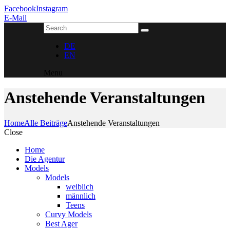
Facebook
Instagram
E-Mail
DE
EN
Menu
Anstehende Veranstaltungen
Home
Alle Beiträge
Anstehende Veranstaltungen
Close
Home
Die Agentur
Models
Models
weiblich
männlich
Teens
Curvy Models
Best Ager