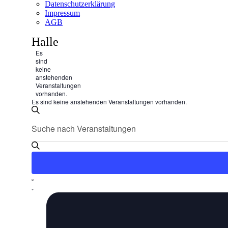
Datenschutzerklärung
Impressum
AGB
Halle
Es
sind
keine
anstehenden
Veranstaltungen
vorhanden.
Es sind keine anstehenden Veranstaltungen vorhanden.
Veranstaltungen
Bitte
Suche
Suche
Schlüsselwort
und
eingeben.
Suche
Ansichten,
nach
Navigation
Veranstaltungen
Schlüsselwort.
Veranstaltung
Liste
Ansichten-
Navigation