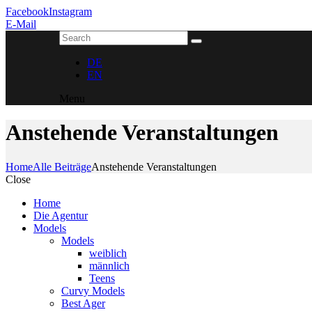
Facebook
Instagram
E-Mail
DE
EN
Menu
Anstehende Veranstaltungen
Home
Alle Beiträge
Anstehende Veranstaltungen
Close
Home
Die Agentur
Models
Models
weiblich
männlich
Teens
Curvy Models
Best Ager