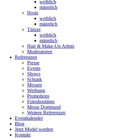
weiblich
männlich
Hosts
weiblich
männlich
Tänzer
weiblich
männlich
Hair & Make-Up Artists
Moderatoren
Referenzen
Presse
Events
Shows
Schunk
Messen
Werbung
Promotions
Fotoshootings
Messe Dortmund
Weitere Referenzen
Eventkalender
Blog
Jetzt Model werden
Kontakt