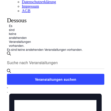
Datenschutzerklärung
Impressum
AGB
Dessous
Es
sind
keine
anstehenden
Veranstaltungen
vorhanden.
Es sind keine anstehenden Veranstaltungen vorhanden.
Veranstaltungen
Bitte
Suche
Suche
Schlüsselwort
und
eingeben.
Suche
Ansichten,
nach
Veranstaltungen suchen
Navigation
Veranstaltungen
Schlüsselwort.
Veranstaltung
Liste
Ansichten-
Navigation