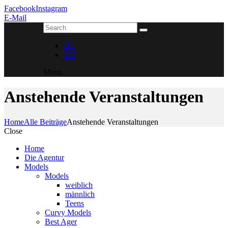
Facebook
Instagram
E-Mail
DE
EN
Menu
Anstehende Veranstaltungen
Home
Alle Beiträge
Anstehende Veranstaltungen
Close
Home
Die Agentur
Models
Models
weiblich
männlich
Teens
Curvy Models
Best Ager