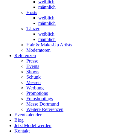
weiblich
männlich
Hosts
weiblich
männlich
Tänzer
weiblich
männlich
Hair & Make-Up Artists
Moderatoren
Referenzen
Presse
Events
Shows
Schunk
Messen
Werbung
Promotions
Fotoshootings
Messe Dortmund
Weitere Referenzen
Eventkalender
Blog
Jetzt Model werden
Kontakt