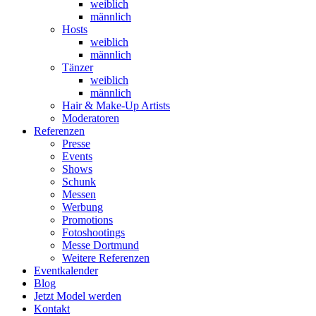
weiblich
männlich
Hosts
weiblich
männlich
Tänzer
weiblich
männlich
Hair & Make-Up Artists
Moderatoren
Referenzen
Presse
Events
Shows
Schunk
Messen
Werbung
Promotions
Fotoshootings
Messe Dortmund
Weitere Referenzen
Eventkalender
Blog
Jetzt Model werden
Kontakt