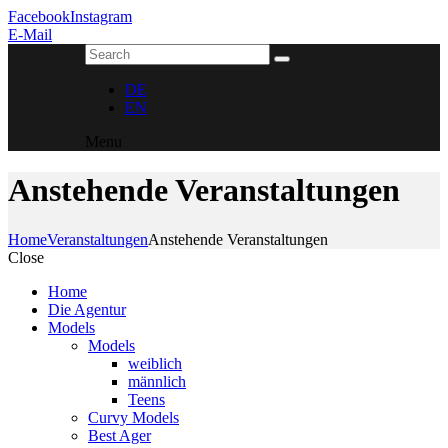
Facebook
Instagram
E-Mail
DE
EN
Menu
Anstehende Veranstaltungen
Home
Veranstaltungen
Anstehende Veranstaltungen
Close
Home
Die Agentur
Models
Models
weiblich
männlich
Teens
Curvy Models
Best Ager